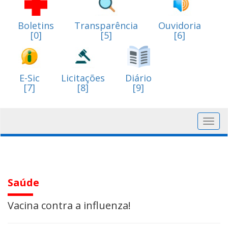
Boletins
Transparência
Ouvidoria
[0]
[5]
[6]
E-Sic
Licitações
Diário
[7]
[8]
[9]
Toggl
navig
Saúde
Vacina contra a influenza!