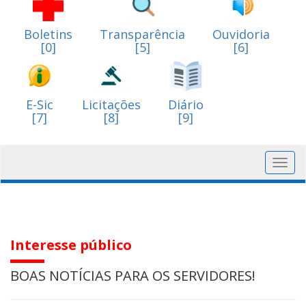
Boletins
Transparência
Ouvidoria
[0]
[5]
[6]
E-Sic
Licitações
Diário
[7]
[8]
[9]
Toggl
navig
Interesse público
BOAS NOTÍCIAS PARA OS SERVIDORES!