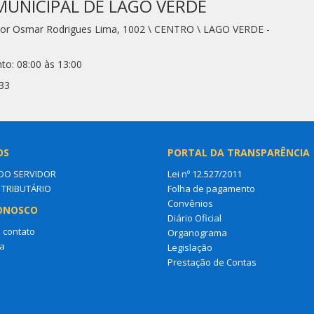
MUNICIPAL DE LAGO VERDE
dor Osmar Rodrigues Lima, 1002 \ CENTRO \ LAGO VERDE -
to: 08:00 às 13:00
33
OS
PORTAL DA TRANSPARÊNCIA
DO SERVIDOR
Lei nº 12.527/2011
 TRIBUTÁRIO
Folha de pagamento
Convênios
ONOSCO
Diário Oficial
 contato
Organograma
a
Legislação
Prestação de Contas