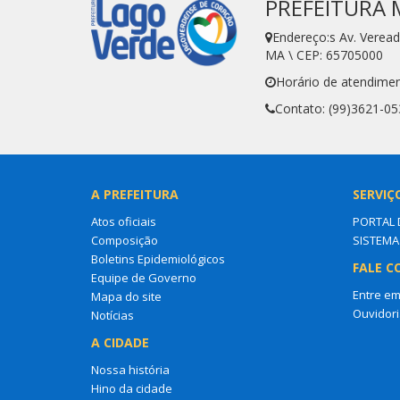
PREFEITURA 
Endereço:s Av. Verea
MA \ CEP: 65705000
Horário de atendimen
Contato: (99)3621-05
A PREFEITURA
SERVIÇ
Atos oficiais
PORTAL 
Composição
SISTEMA
Boletins Epidemiológicos
FALE C
Equipe de Governo
Entre em
Mapa do site
Ouvidori
Notícias
A CIDADE
Nossa história
Hino da cidade