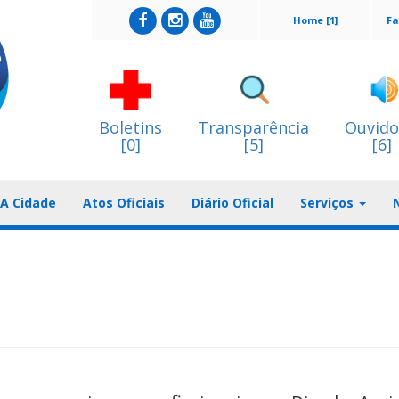
Home [1]
Fa
Boletins
Transparência
Ouvido
[0]
[5]
[6]
A Cidade
Atos Oficiais
Diário Oficial
Serviços