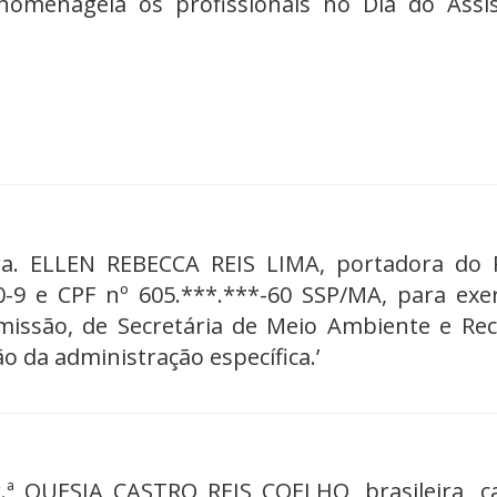
homenageia os profissionais no Dia do Assi
a. ELLEN REBECCA REIS LIMA, portadora do 
-9 e CPF nº 605.***.***-60 SSP/MA, para exe
issão, de Secretária de Meio Ambiente e Re
ão da administração específica.’
ª QUESIA CASTRO REIS COELHO, brasileira, c