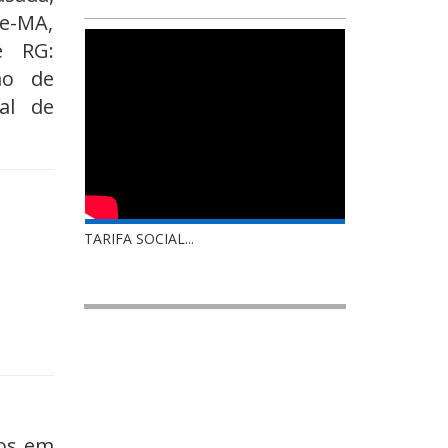
e-MA,
e RG:
ão de
al de
TARIFA SOCIAL...
tos em