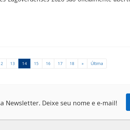
12
13
14
15
16
17
18
»
Última
a Newsletter. Deixe seu nome e e-mail!